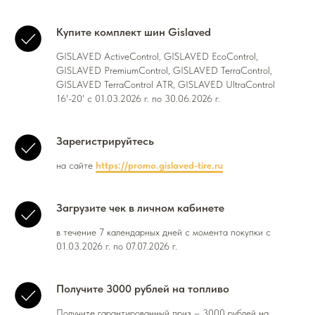
Купите комплект шин Gislaved
GISLAVED ActiveControl, GISLAVED EcoControl,
GISLAVED PremiumControl, GISLAVED TerraControl,
GISLAVED TerraControl ATR, GISLAVED UltraControl
16'-20' с 01.03.2026 г. по 30.06.2026 г.
Зарегистрируйтесь
на сайте
https://promo.gislaved-tire.ru
Загрузите чек в личном кабинете
в течение 7 календарных дней с момента покупки с
01.03.2026 г. по 07.07.2026 г.
Получите 3000 рублей на топливо
Получите гарантированный приз – 3000 рублей на