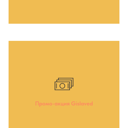
Промо-акция Gislaved